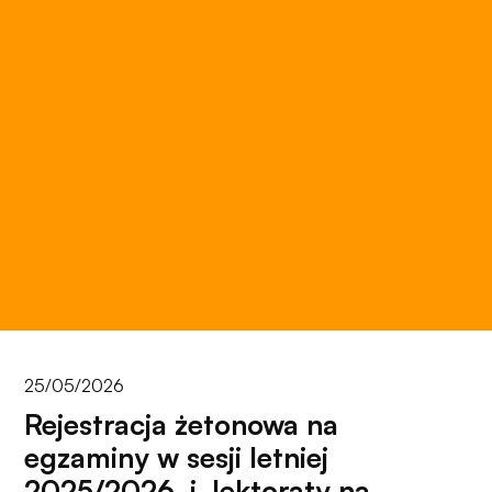
do
funkcjonowania
strony
internetowej.
Statystyka
Abyśmy mogli
poprawić
funkcjonalność
i strukturę
strony
internetowej,
na podstawie
tego, jak
strona jest
25/05/2026
używana.
Rejestracja żetonowa na
egzaminy w sesji letniej
Doświadczenie
2025/2026 i lektoraty na