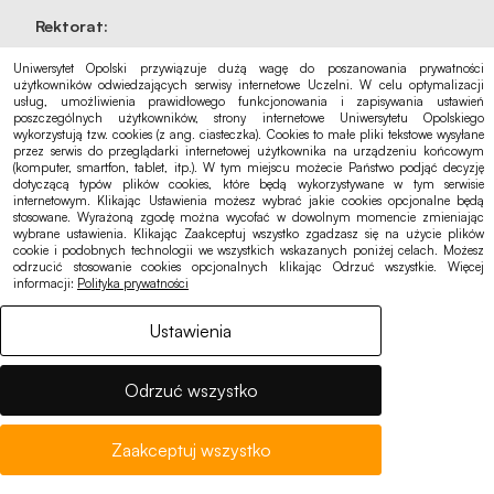
Rektorat:
rektorat@uni.opole.pl
Uniwersytet Opolski przywiązuje dużą wagę do poszanowania prywatności
użytkowników odwiedzających serwisy internetowe Uczelni. W celu optymalizacji
Biuro Kanclerza:
usług, umożliwienia prawidłowego funkcjonowania i zapisywania ustawień
poszczególnych użytkowników, strony internetowe Uniwersytetu Opolskiego
sekretariat@uni.opole.pl
wykorzystują tzw. cookies (z ang. ciasteczka). Cookies to małe pliki tekstowe wysyłane
przez serwis do przeglądarki internetowej użytkownika na urządzeniu końcowym
Biuro Spraw Studenckich:
(komputer, smartfon, tablet, itp.). W tym miejscu możecie Państwo podjąć decyzję
dotyczącą typów plików cookies, które będą wykorzystywane w tym serwisie
bss@uni.opole.pl
internetowym. Klikając Ustawienia możesz wybrać jakie cookies opcjonalne będą
stosowane. Wyrażoną zgodę można wycofać w dowolnym momencie zmieniając
wybrane ustawienia. Klikając Zaakceptuj wszystko zgadzasz się na użycie plików
cookie i podobnych technologii we wszystkich wskazanych poniżej celach. Możesz
odrzucić stosowanie cookies opcjonalnych klikając Odrzuć wszystkie. Więcej
informacji:
Polityka prywatności
Na skróty
Ustawienia
Rekrutacja
Kalendarz akademicki
Odrzuć wszystko
Punkt logowania eduroam
Zaakceptuj wszystko