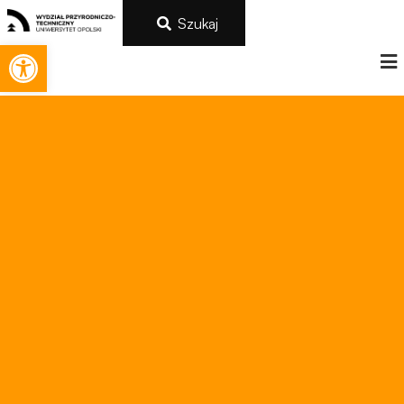
Szukaj
Otwórz pasek narzędzi
Konieczne
Te pliki cookie
nie są
opcjonalne. Są
one potrzebne