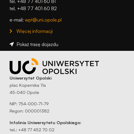
tel. +48 77 401 60 81
tel. +48 77 401 60 82
e-mail:
wpt@uni.opole.pl
Więcej informacji
Pokaż trasę dojazdu
Uniwersytet Opolski
plac Kopernika 11a
45-040 Opole
NIP: 754-000-71-79
Regon: 000001382
Infolinia Uniwersytetu Opolskiego:
tel.: +48 77 452 70 02