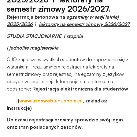
Aby nasza
semestr zimowy 2026/2027.
strona
internetowa
Rejestracja żetonowa na
egzaminy w sesji letniej
działała jak
2025/2026
i
lektoraty na semestr zimowy 2026/2027
najlepiej
podczas
STUDIA STACJONARNE I stopnia
twojego
i jednolite magisterskie
przejścia na nią.
Jeśli odrzucisz
CJO zaprasza wszystkich studentów do zapoznania się z
te pliki cookie,
warunkami i regulaminem rejestracji na lektoraty na
niektóre funkcje
semestr zimowy oraz rejestracji na egzaminy z języków
znikną ze strony
obcych w sesji letniej. Informacje na ten temat na
internetowej.
podstronie:
Rejestracja elektroniczna dla studentów
(
www.usosweb.uni.opole.pl
, zakładka:
Marketing
Instrukcje)
Udostępniając
swoje
Do czasu rejestracji prosimy sprawdzić swój login
zainteresowania i
oraz stan posiadanych żetonów.
zachowania