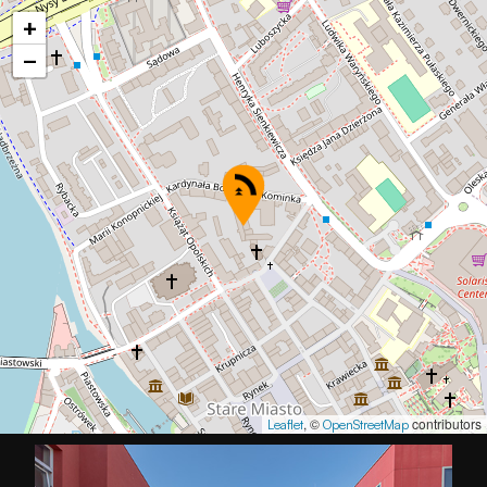
+
−
, ©
contributors
Leaflet
OpenStreetMap