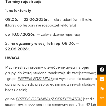
podczas
Terminy rejestracji:
odwiedzania naszej
1.
na lektoraty
strony, zwiększasz
szansę na
08.06. – 22.06.2026r.
– dla studentów I i II roku
zobaczenie
(którzy do tej pory nie rozpoczęli lektoratu)
spersonalizowanych
treści i ofert.
do 10.07.2026r.
– zatwierdzenie rejestracji
2.
na egzaminy
w sesji letniej: 08.06. –
22.06.2026r.
UWAGA!
Przy rejestracji prosimy o zwrócenie uwagi na
opis
grupy
, do której studenci zamierzają się zarejestrować;
grupa
PRZEPIS EGZAMINU
jest wyłącznie dla studentów
uprawnionych do przepisu egzaminu z innych studiów
bądź uczelni;
grupa
PRZEPIS EGZAMINU (Z CERTYFIKATEM)
jest dla
studentów, którzy posiadają stosowny certyfikat B2 lub